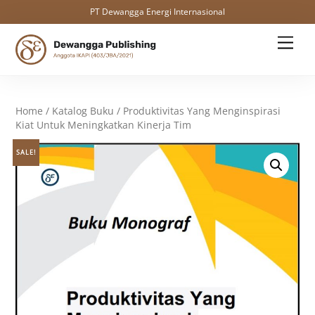
PT Dewangga Energi Internasional
Skip
Men
to
content
Home
/
Katalog Buku
/ Produktivitas Yang Menginspirasi
Kiat Untuk Meningkatkan Kinerja Tim
SALE!