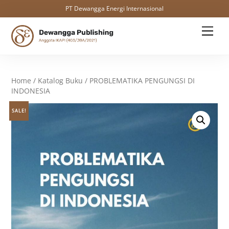
PT Dewangga Energi Internasional
Skip
Men
to
content
Home
/
Katalog Buku
/ PROBLEMATIKA PENGUNGSI DI
INDONESIA
SALE!