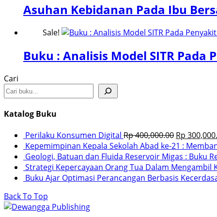
Asuhan Kebidanan Pada Ibu Bersa
Sale!
Buku : Analisis Model SITR Pada
Cari
Katalog Buku
Perilaku Konsumen Digital
Rp
400,000.00
Rp
300,000
Kepemimpinan Kepala Sekolah Abad ke-21 : Membang
Geologi, Batuan dan Fluida Reservoir Migas : Buku R
Strategi Kepercayaan Orang Tua Dalam Mengambil K
Buku Ajar Optimasi Perancangan Berbasis Kecerdas
Back To Top