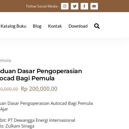
Follow Social Media :
Search
Katalog Buku
Blog
Kontak
Download
Pemula
duan Dasar Pengoperasian
ocad Bagi Pemula
Rp
200,000.00
0,000.00
an Dasar Pengoperasian Autocad Bagi Pemula
Ajar
bit: PT Dewangga Energi Internasional
is: Zulkani Sinaga