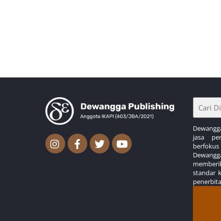
Dewangga
jasa pe
berfoku
Dewangg
memberik
standar 
penerbit
Back
To
Top