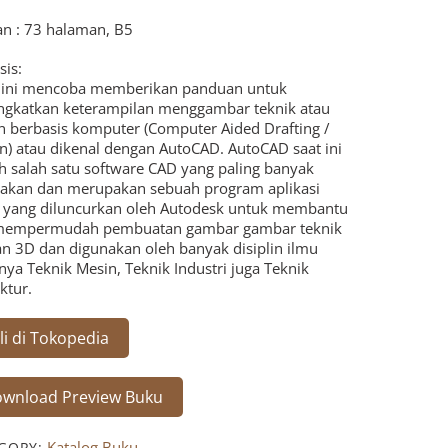
n : 73 halaman, B5
sis:
 ini mencoba memberikan panduan untuk
gkatkan keterampilan menggambar teknik atau
n berbasis komputer (Computer Aided Drafting /
n) atau dikenal dengan AutoCAD. AutoCAD saat ini
h salah satu software CAD yang paling banyak
akan dan merupakan sebuah program aplikasi
s yang diluncurkan oleh Autodesk untuk membantu
mempermudah pembuatan gambar gambar teknik
n 3D dan digunakan oleh banyak disiplin ilmu
nya Teknik Mesin, Teknik Industri juga Teknik
ktur.
li di Tokopedia
wnload Preview Buku
Katalog Buku
GORY: