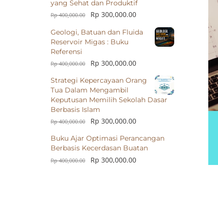
yang Sehat dan Produktif
Rp
300,000.00
Rp
400,000.00
Geologi, Batuan dan Fluida
Reservoir Migas : Buku
Referensi
Rp
300,000.00
Rp
400,000.00
Strategi Kepercayaan Orang
Tua Dalam Mengambil
Keputusan Memilih Sekolah Dasar
Berbasis Islam
Rp
300,000.00
Rp
400,000.00
Buku Ajar Optimasi Perancangan
Berbasis Kecerdasan Buatan
Rp
300,000.00
Rp
400,000.00