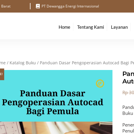
a Barat
PT Dewangga Energi Internasional
Home
Tentang Kami
Layanan
me
/
Katalog Buku
/ Panduan Dasar Pengoperasian Autocad Bagi 
Pan
E!
Aut
Rp
30
Pandu
Buku 
Pener
Penul