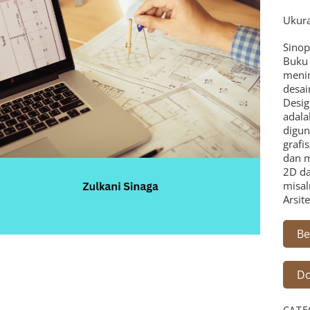
Ukura
Sinop
Buku
menin
desai
Desig
adala
digun
grafi
dan 
2D da
misal
Arsite
Be
Do
CATE