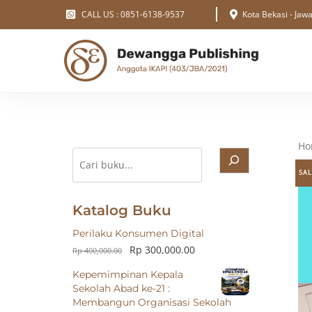
Skip
CALL US : 0851-6138-9537
Kota Bekasi - Jaw
to
content
Ho
Cari
SAL
Katalog Buku
Perilaku Konsumen Digital
Rp
300,000.00
Rp
400,000.00
Kepemimpinan Kepala
Sekolah Abad ke-21 :
Membangun Organisasi Sekolah