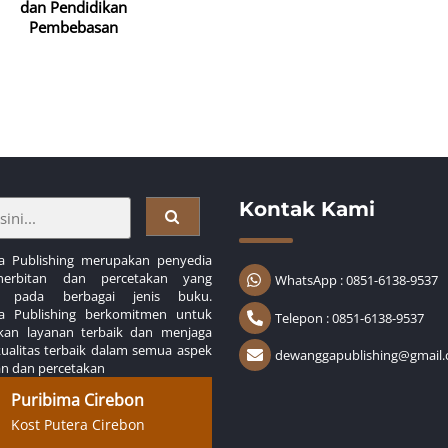
dan Pendidikan
Pembebasan
Kontak Kami
 Publishing merupakan penyedia
nerbitan dan percetakan yang
WhatsApp : 0851-6138-9537
s pada berbagai jenis buku.
a Publishing berkomitmen untuk
Telepon : 0851-6138-9537
an layanan terbaik dan menjaga
kualitas terbaik dalam semua aspek
dewanggapublishing@gmail
an dan percetakan
Puribima Cirebon
Kost Putera Cirebon