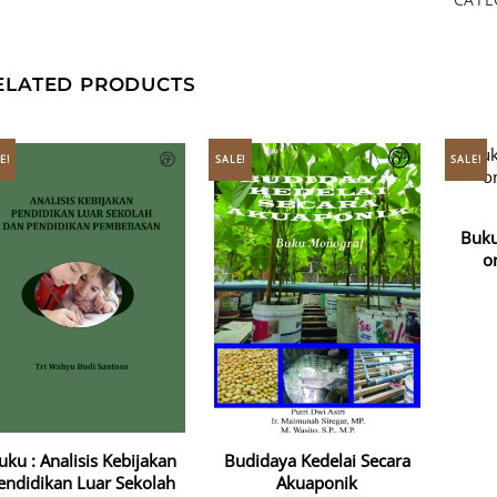
ELATED PRODUCTS
E!
SALE!
SALE!
Buku
o
uku : Analisis Kebijakan
Budidaya Kedelai Secara
endidikan Luar Sekolah
Akuaponik