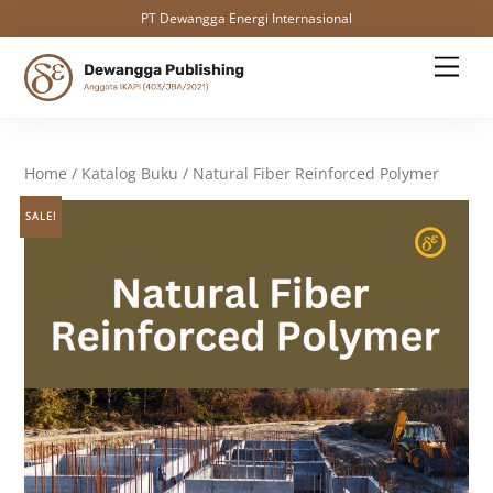
PT Dewangga Energi Internasional
Skip
Men
to
content
Home
/
Katalog Buku
/ Natural Fiber Reinforced Polymer
SALE!