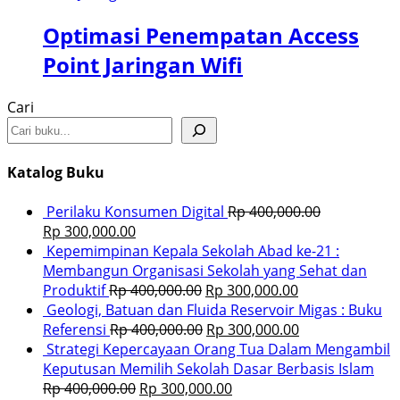
Optimasi Penempatan Access
Point Jaringan Wifi
Cari
Katalog Buku
Perilaku Konsumen Digital
Rp
400,000.00
Rp
300,000.00
Kepemimpinan Kepala Sekolah Abad ke-21 :
Membangun Organisasi Sekolah yang Sehat dan
Produktif
Rp
400,000.00
Rp
300,000.00
Geologi, Batuan dan Fluida Reservoir Migas : Buku
Referensi
Rp
400,000.00
Rp
300,000.00
Strategi Kepercayaan Orang Tua Dalam Mengambil
Keputusan Memilih Sekolah Dasar Berbasis Islam
Rp
400,000.00
Rp
300,000.00