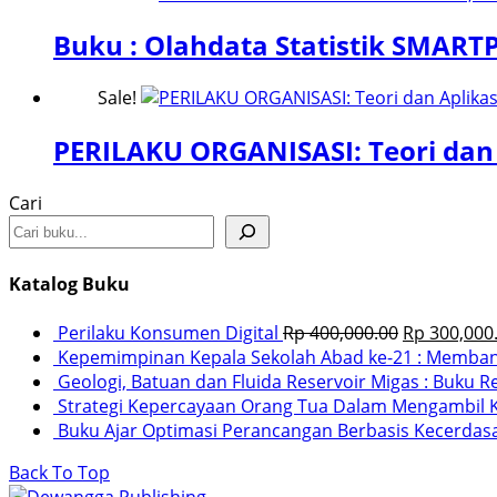
Buku : Olahdata Statistik SMART
Sale!
PERILAKU ORGANISASI: Teori dan A
Cari
Katalog Buku
Perilaku Konsumen Digital
Rp
400,000.00
Rp
300,000
Kepemimpinan Kepala Sekolah Abad ke-21 : Membang
Geologi, Batuan dan Fluida Reservoir Migas : Buku R
Strategi Kepercayaan Orang Tua Dalam Mengambil K
Buku Ajar Optimasi Perancangan Berbasis Kecerdas
Back To Top