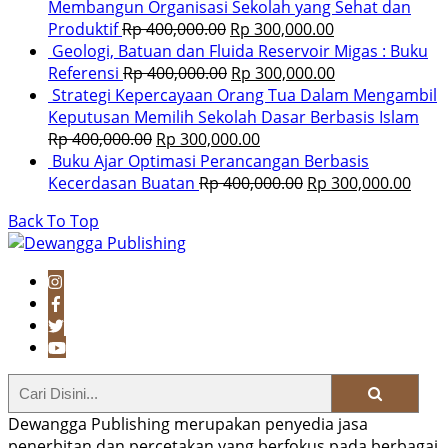
Membangun Organisasi Sekolah yang Sehat dan
Produktif
Rp
400,000.00
Rp
300,000.00
Geologi, Batuan dan Fluida Reservoir Migas : Buku
Referensi
Rp
400,000.00
Rp
300,000.00
Strategi Kepercayaan Orang Tua Dalam Mengambil
Keputusan Memilih Sekolah Dasar Berbasis Islam
Rp
400,000.00
Rp
300,000.00
Buku Ajar Optimasi Perancangan Berbasis
Kecerdasan Buatan
Rp
400,000.00
Rp
300,000.00
Back To Top
Dewangga Publishing merupakan penyedia jasa
penerbitan dan percetakan yang berfokus pada berbagai