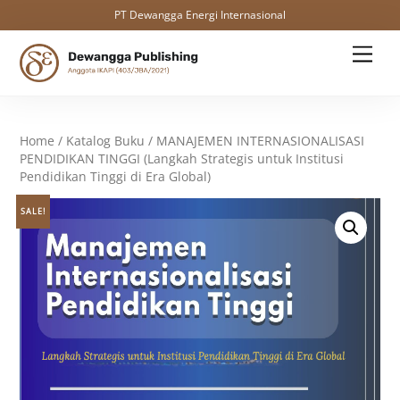
PT Dewangga Energi Internasional
Skip
Men
to
content
Home
/
Katalog Buku
/ MANAJEMEN INTERNASIONALISASI
PENDIDIKAN TINGGI (Langkah Strategis untuk Institusi
Pendidikan Tinggi di Era Global)
SALE!