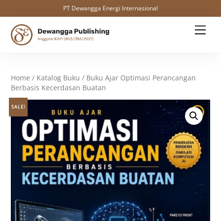
PT Dewangga Energi Internasional
Skip
Men
to
content
Home
/
Katalog Buku
/ Buku Ajar Optimasi Perancangan
Berbasis Kecerdasan Buatan
SALE!