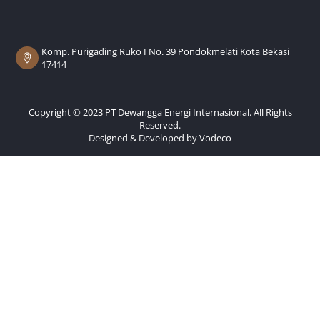
Komp. Purigading Ruko I No. 39 Pondokmelati Kota Bekasi
17414
Copyright © 2023 PT Dewangga Energi Internasional. All Rights
Reserved.
Designed & Developed by
Vodeco
Back