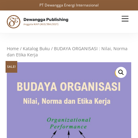
PT Dewangga Energi Internasional
Skip
Men
to
content
Home
/
Katalog Buku
/ BUDAYA ORGANISASI : Nilai, Norma
dan Etika Kerja
SALE!