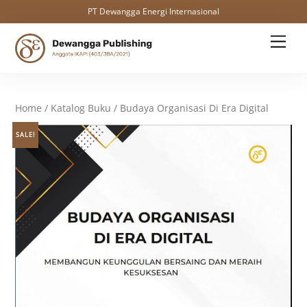
PT Dewangga Energi Internasional
Skip
Men
to
content
Home
/
Katalog Buku
/ Budaya Organisasi Di Era Digital
SALE!