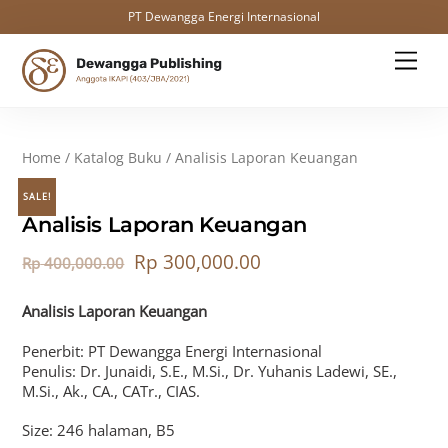
PT Dewangga Energi Internasional
Skip
Men
to
content
Home
/
Katalog Buku
/ Analisis Laporan Keuangan
SALE!
Analisis Laporan Keuangan
Rp
300,000.00
Rp
400,000.00
Analisis Laporan Keuangan
Penerbit: PT Dewangga Energi Internasional
Penulis: Dr. Junaidi, S.E., M.Si., Dr. Yuhanis Ladewi, SE.,
M.Si., Ak., CA., CATr., CIAS.
Size: 246 halaman, B5